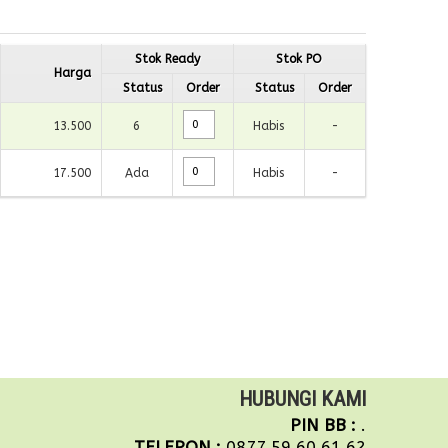
Stok Ready
Stok PO
Harga
Status
Order
Status
Order
13.500
6
Habis
-
17.500
Ada
Habis
-
HUBUNGI KAMI
PIN BB :
.
TELEPON :
0877.59.60.61.62