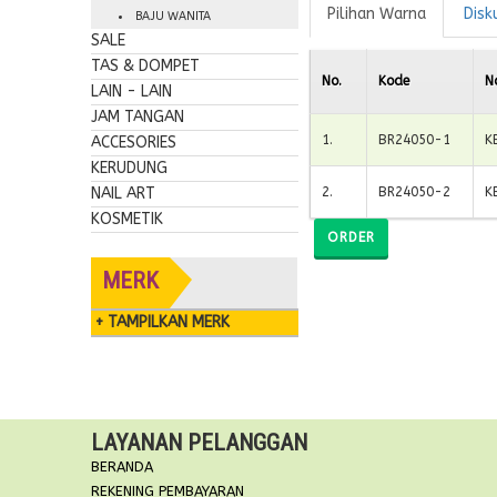
Pilihan Warna
Disk
BAJU WANITA
SALE
TAS & DOMPET
No.
Kode
N
LAIN - LAIN
JAM TANGAN
1
.
BR24050-1
K
ACCESORIES
KERUDUNG
NAIL ART
2
.
BR24050-2
K
KOSMETIK
ORDER
MERK
+ TAMPILKAN MERK
LAYANAN PELANGGAN
BERANDA
REKENING PEMBAYARAN