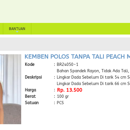
BANTUAN
+
KEMBEN POLOS TANPA TALI PEACH 
Kode
:
BR24050-1
Bahan Spandek Rayon, Tidak Ada Tali, 
Deskripsi
:
Lingkar Dada Sebelum Di tarik 54 cm Se
Lingkar Dada Sebelum Di tarik 66 cm Se
Rp. 13.500
Harga
:
Berat
:
100 gr
Satuan
:
PCS