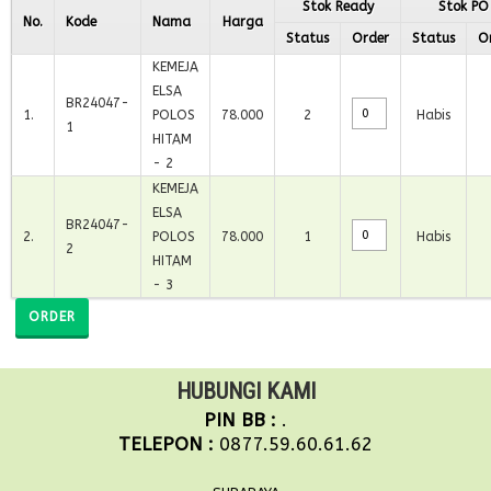
Stok Ready
Stok PO
No.
Kode
Nama
Harga
Status
Order
Status
O
KEMEJA
ELSA
BR24047-
1
.
POLOS
78.000
2
Habis
1
HITAM
- 2
KEMEJA
ELSA
BR24047-
2
.
POLOS
78.000
1
Habis
2
HITAM
- 3
ORDER
HUBUNGI KAMI
PIN BB :
.
TELEPON :
0877.59.60.61.62