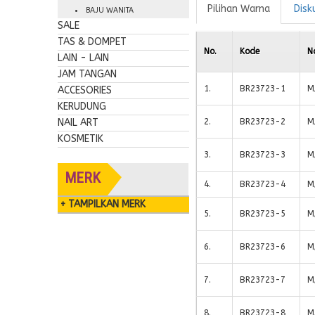
Pilihan Warna
Disk
BAJU WANITA
SALE
TAS & DOMPET
No.
Kode
N
LAIN - LAIN
JAM TANGAN
1
.
BR23723-1
M
ACCESORIES
KERUDUNG
NAIL ART
2
.
BR23723-2
M
KOSMETIK
3
.
BR23723-3
M
MERK
4
.
BR23723-4
M
+ TAMPILKAN MERK
5
.
BR23723-5
M
6
.
BR23723-6
M
7
.
BR23723-7
M
8
.
BR23723-8
M