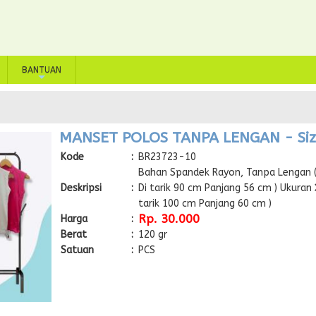
BANTUAN
+
MANSET POLOS TANPA LENGAN - Siz
Kode
:
BR23723-10
Bahan Spandek Rayon, Tanpa Lengan (
Deskripsi
:
Di tarik 90 cm Panjang 56 cm ) Ukuran
tarik 100 cm Panjang 60 cm )
Rp. 30.000
Harga
:
Berat
:
120 gr
Satuan
:
PCS