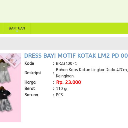
BANTUAN
+
DRESS BAYI MOTIF KOTAK LM2 PD 0
Kode
:
BR23400-1
Bahan Kaos Katun Lingkar Dada 42Cm, 
Deskripsi
:
Keinginan
Rp. 23.000
Harga
:
Berat
:
110 gr
Satuan
:
PCS