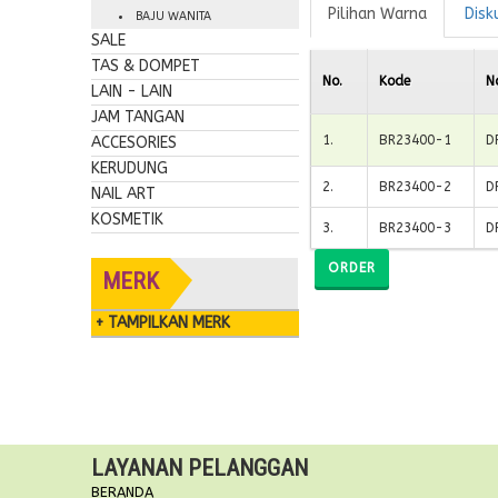
Pilihan Warna
Disk
BAJU WANITA
SALE
TAS & DOMPET
No.
Kode
N
LAIN - LAIN
JAM TANGAN
1
.
BR23400-1
D
ACCESORIES
KERUDUNG
2
.
BR23400-2
D
NAIL ART
KOSMETIK
3
.
BR23400-3
D
ORDER
MERK
+ TAMPILKAN MERK
LAYANAN PELANGGAN
BERANDA