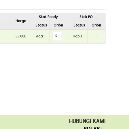
Stok Ready
Stok PO
Harga
Status
Order
Status
Order
55.000
Ada
Habis
-
HUBUNGI KAMI
PIN BB :
.