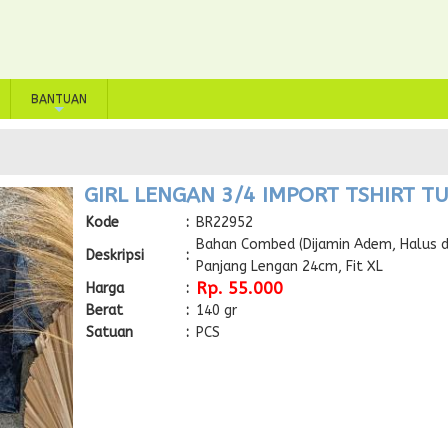
BANTUAN
+
GIRL LENGAN 3/4 IMPORT TSHIRT TU
Kode
:
BR22952
Bahan Combed (Dijamin Adem, Halus d
Deskripsi
:
Panjang Lengan 24cm, Fit XL
Rp. 55.000
Harga
:
Berat
:
140 gr
Satuan
:
PCS