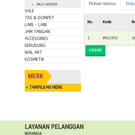
Pilihan Warna
Disk
BAJU WANITA
SALE
TAS & DOMPET
No.
Kode
N
LAIN - LAIN
JAM TANGAN
1
.
BR22952
G
ACCESORIES
KERUDUNG
ORDER
NAIL ART
KOSMETIK
MERK
+ TAMPILKAN MERK
LAYANAN PELANGGAN
BERANDA