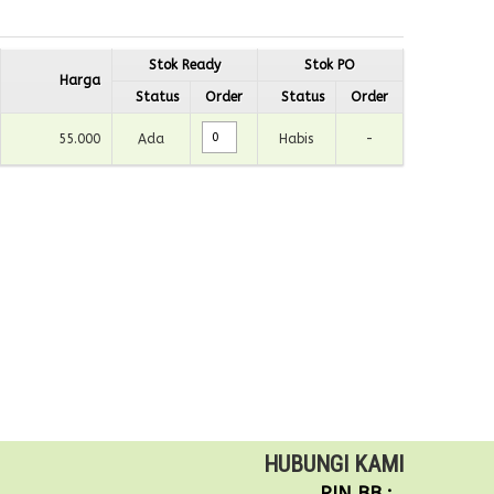
Stok Ready
Stok PO
Harga
Status
Order
Status
Order
55.000
Ada
Habis
-
HUBUNGI KAMI
PIN BB :
.