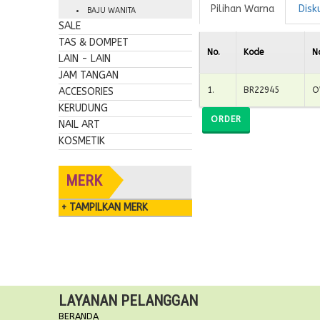
Pilihan Warna
Disk
BAJU WANITA
SALE
TAS & DOMPET
No.
Kode
N
LAIN - LAIN
JAM TANGAN
1
.
BR22945
O
ACCESORIES
KERUDUNG
ORDER
NAIL ART
KOSMETIK
MERK
+ TAMPILKAN MERK
LAYANAN PELANGGAN
BERANDA