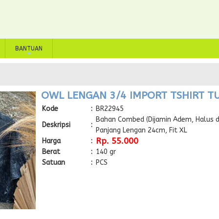
BANTUAN
+
OWL LENGAN 3/4 IMPORT TSHIRT TU
Kode
:
BR22945
Bahan Combed (Dijamin Adem, Halus d
Deskripsi
:
Panjang Lengan 24cm, Fit XL
Rp. 55.000
Harga
:
Berat
:
140 gr
Satuan
:
PCS