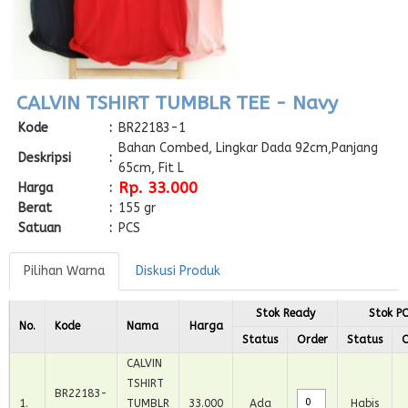
CALVIN TSHIRT TUMBLR TEE - Navy
Kode
:
BR22183-1
Bahan Combed, Lingkar Dada 92cm,Panjang
Deskripsi
:
65cm, Fit L
Rp. 33.000
Harga
:
Berat
:
155 gr
Satuan
:
PCS
Pilihan Warna
Diskusi Produk
Stok Ready
Stok P
No.
Kode
Nama
Harga
Status
Order
Status
O
CALVIN
TSHIRT
BR22183-
1
.
TUMBLR
33.000
Ada
Habis