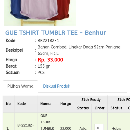
GUE TSHIRT TUMBLR TEE - Benhur
Kode
:
BR22182-1
Bahan Combed, Lingkar Dada 92cm,Panjang
Deskripsi
:
65cm, Fit L
Rp. 33.000
Harga
:
Berat
:
155 gr
Satuan
:
PCS
Pilihan Warna
Diskusi Produk
Stok Ready
Stok P
No.
Kode
Nama
Harga
Status
Order
Status
O
GUE
TSHIRT
BR22182-
1
.
TUMBLR
33.000
Ada
Habis