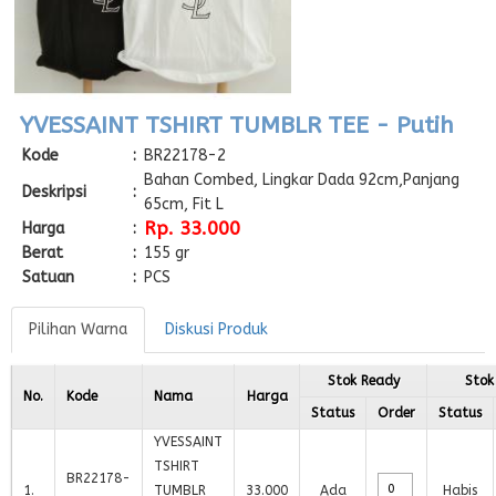
YVESSAINT TSHIRT TUMBLR TEE - Putih
Kode
:
BR22178-2
Bahan Combed, Lingkar Dada 92cm,Panjang
Deskripsi
:
65cm, Fit L
Rp. 33.000
Harga
:
Berat
:
155 gr
Satuan
:
PCS
Pilihan Warna
Diskusi Produk
Stok Ready
Stok
No.
Kode
Nama
Harga
Status
Order
Status
YVESSAINT
TSHIRT
BR22178-
1
.
TUMBLR
33.000
Ada
Habis