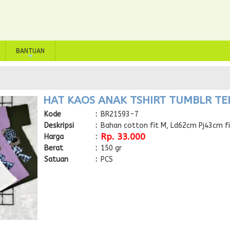
BANTUAN
+
HAT KAOS ANAK TSHIRT TUMBLR TEE 
Kode
:
BR21593-7
Deskripsi
:
Bahan cotton fit M, Ld62cm Pj43cm fi
Rp. 33.000
Harga
:
Berat
:
150 gr
Satuan
:
PCS