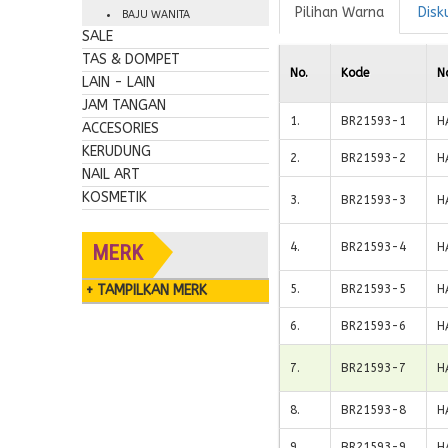
Pilihan Warna
Disk
BAJU WANITA
SALE
TAS & DOMPET
No.
Kode
N
LAIN - LAIN
JAM TANGAN
1
.
BR21593-1
H
ACCESORIES
KERUDUNG
2
.
BR21593-2
H
NAIL ART
KOSMETIK
3
.
BR21593-3
H
4
.
BR21593-4
H
MERK
+ TAMPILKAN MERK
5
.
BR21593-5
H
6
.
BR21593-6
H
7
.
BR21593-7
H
8
.
BR21593-8
H
9
.
BR21593-9
H