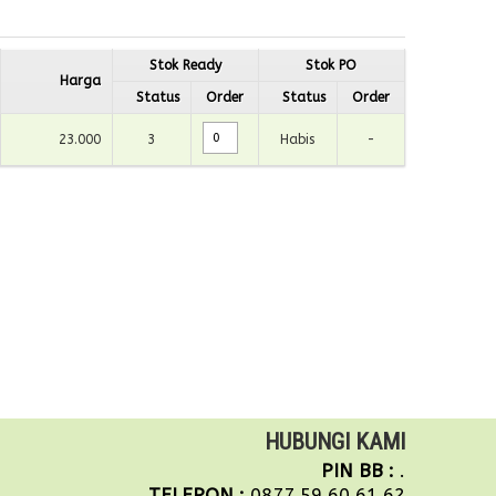
Stok Ready
Stok PO
Harga
Status
Order
Status
Order
23.000
3
Habis
-
HUBUNGI KAMI
PIN BB :
.
TELEPON :
0877.59.60.61.62