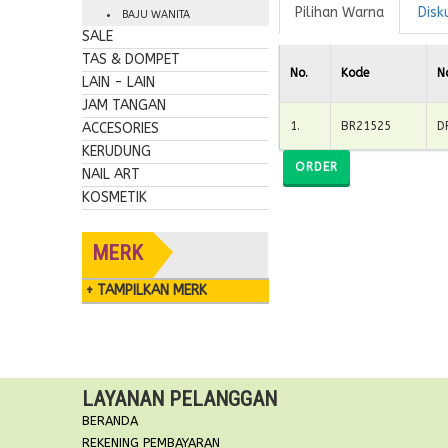
Pilihan Warna
Disk
BAJU WANITA
SALE
TAS & DOMPET
No.
Kode
N
LAIN - LAIN
JAM TANGAN
1
.
BR21525
D
ACCESORIES
KERUDUNG
ORDER
NAIL ART
KOSMETIK
MERK
+ TAMPILKAN MERK
LAYANAN PELANGGAN
BERANDA
REKENING PEMBAYARAN