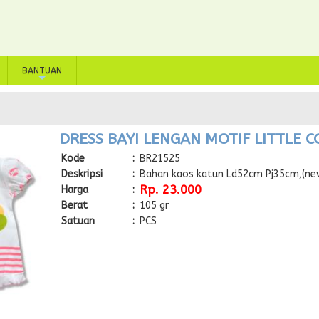
BANTUAN
+
DRESS BAYI LENGAN MOTIF LITTLE 
Kode
:
BR21525
Deskripsi
:
Bahan kaos katun Ld52cm Pj35cm,(ne
Rp. 23.000
Harga
:
Berat
:
105 gr
Satuan
:
PCS