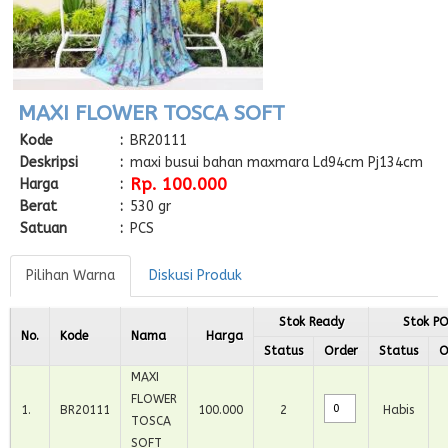
MAXI FLOWER TOSCA SOFT
Kode
:
BR20111
Deskripsi
:
maxi busui bahan maxmara Ld94cm Pj134cm
Rp. 100.000
Harga
:
Berat
:
530 gr
Satuan
:
PCS
Pilihan Warna
Diskusi Produk
Stok Ready
Stok P
No.
Kode
Nama
Harga
Status
Order
Status
O
MAXI
FLOWER
1
.
BR20111
100.000
2
Habis
TOSCA
SOFT