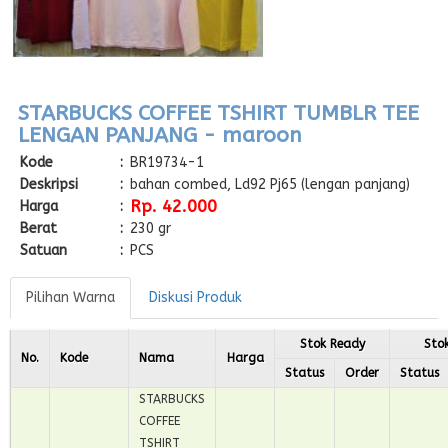
STARBUCKS COFFEE TSHIRT TUMBLR TEE
LENGAN PANJANG - maroon
Kode
:
BR19734-1
Deskripsi
:
bahan combed, Ld92 Pj65 (lengan panjang)
Rp. 42.000
Harga
:
Berat
:
230 gr
Satuan
:
PCS
Pilihan Warna
Diskusi Produk
Stok Ready
Sto
No.
Kode
Nama
Harga
Status
Order
Status
STARBUCKS
COFFEE
TSHIRT