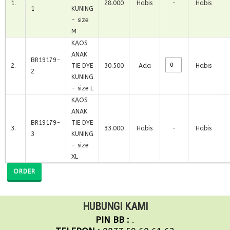
1
.
28.000
Habis
-
Habis
1
KUNING
- size
M
KAOS
ANAK
BR19179-
2
.
TIE DYE
30.500
Ada
Habis
2
KUNING
- size L
KAOS
ANAK
BR19179-
TIE DYE
3
.
33.000
Habis
-
Habis
3
KUNING
- size
XL
ORDER
HUBUNGI KAMI
PIN BB :
.