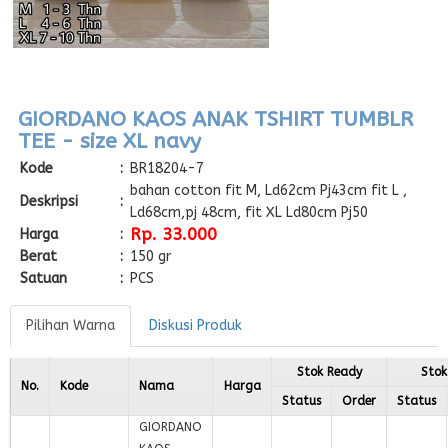
GIORDANO KAOS ANAK TSHIRT TUMBLR
TEE - size XL navy
Kode
:
BR18204-7
bahan cotton fit M, Ld62cm Pj43cm fit L ,
Deskripsi
:
Ld68cm,pj 48cm, fit XL Ld80cm Pj50
Rp. 33.000
Harga
:
Berat
:
150 gr
Satuan
:
PCS
Pilihan Warna
Diskusi Produk
Stok Ready
Stok
No.
Kode
Nama
Harga
Status
Order
Status
GIORDANO