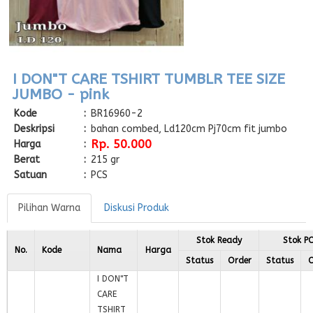
I DON"T CARE TSHIRT TUMBLR TEE SIZE
JUMBO - pink
Kode
:
BR16960-2
Deskripsi
:
bahan combed, Ld120cm Pj70cm fit jumbo
Rp. 50.000
Harga
:
Berat
:
215 gr
Satuan
:
PCS
Pilihan Warna
Diskusi Produk
Stok Ready
Stok P
No.
Kode
Nama
Harga
Status
Order
Status
O
I DON"T
CARE
TSHIRT